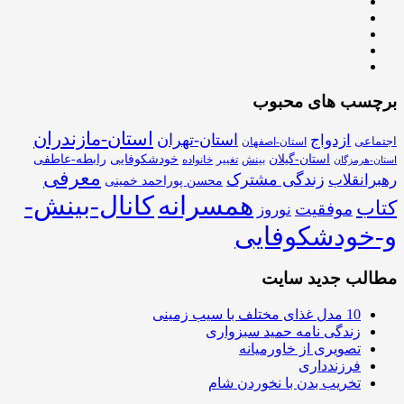
برچسب های محبوب
استان-مازندران
استان-تهران
ازدواج
اجتماعی
استان-اصفهان
استان-گیلان
خودشکوفایی
رابطه-عاطفی
بینش
تغییر
خانواده
استان-هرمزگان
معرفی
زندگی مشترک
رهبرانقلاب
محسن پوراحمد خمینی
همسرانه
کانال-بینش-
کتاب
موفقیت
نوروز
و-خودشکوفایی
مطالب جدید سایت
10 مدل غذای مختلف با سیب زمینی
زندگی نامه حمید سبزواری
تصویری از خاورمیانه
فرزندداری
تخریب بدن با نخوردن شام