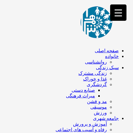
فصد
خون
غرب
تهران
خشکشویی
تصفیه
آب
جرثقیل
برقی
a>
صفحه اصلی
طراحی
خانواده
سایت
روانشناسی
vip
سبک زندگی
امداد
زندگی مشترک
باتری
غذا و خوراک
تهران
گردشگری
صنایع دستی
میراث فرهنگی
مد و فشن
موسیقی
ورزش
جامعه شهری
آموزش و پرورش
رفاه و آسیب های اجتماعی