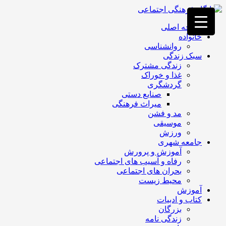
فصد
خون
صفحه اصلی
غرب
خانواده
تهران
روانشناسی
خشکشویی
سبک زندگی
تصفیه
زندگی مشترک
آب
غذا و خوراک
جرثقیل
گردشگری
برقی
a>
صنایع دستی
طراحی
میراث فرهنگی
سایت
مد و فشن
vip
موسیقی
امداد
ورزش
باتری
جامعه شهری
تهران
آموزش و پرورش
رفاه و آسیب های اجتماعی
بحران های اجتماعی
محیط زیست
آموزش
کتاب و ادبیات
بزرگان
زندگی نامه