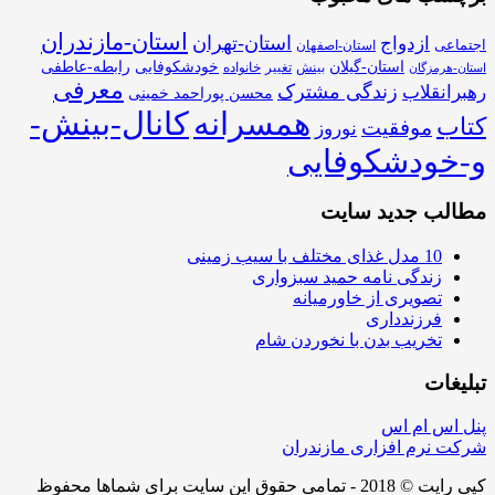
استان-مازندران
استان-تهران
ازدواج
اجتماعی
استان-اصفهان
استان-گیلان
خودشکوفایی
رابطه-عاطفی
بینش
تغییر
خانواده
استان-هرمزگان
معرفی
زندگی مشترک
رهبرانقلاب
محسن پوراحمد خمینی
همسرانه
کانال-بینش-
کتاب
موفقیت
نوروز
و-خودشکوفایی
مطالب جدید سایت
10 مدل غذای مختلف با سیب زمینی
زندگی نامه حمید سبزواری
تصویری از خاورمیانه
فرزندداری
تخریب بدن با نخوردن شام
تبلیغات
پنل اس ام اس
شرکت نرم افزاری مازندران
کپی رایت © 2018 - تمامی حقوق این سایت برای شماها محفوظ