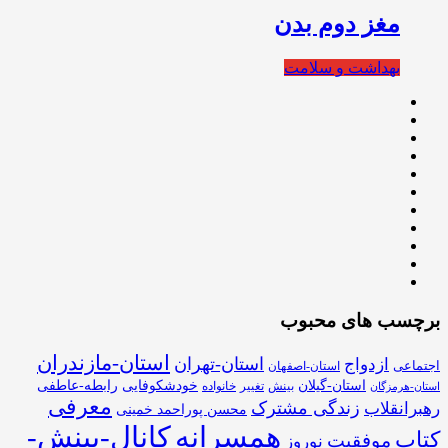
مغز دوم بدن
بهداشت و سلامت
برچسب های محبوب
استان-مازندران
استان-تهران
ازدواج
اجتماعی
استان-اصفهان
استان-گیلان
خودشکوفایی
رابطه-عاطفی
بینش
تغییر
خانواده
استان-هرمزگان
معرفی
زندگی مشترک
رهبرانقلاب
محسن پوراحمد خمینی
همسرانه
کانال-بینش-
کتاب
موفقیت
نوروز