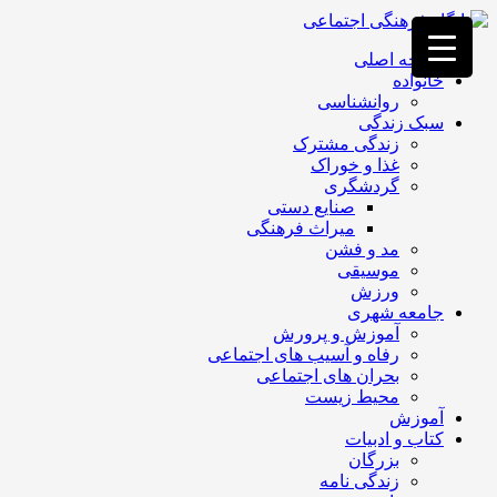
فصد
خون
صفحه اصلی
غرب
خانواده
تهران
روانشناسی
خشکشویی
سبک زندگی
تصفیه
زندگی مشترک
آب
غذا و خوراک
جرثقیل
گردشگری
برقی
a>
صنایع دستی
طراحی
میراث فرهنگی
سایت
مد و فشن
vip
موسیقی
امداد
ورزش
باتری
جامعه شهری
تهران
آموزش و پرورش
رفاه و آسیب های اجتماعی
بحران های اجتماعی
محیط زیست
آموزش
کتاب و ادبیات
بزرگان
زندگی نامه