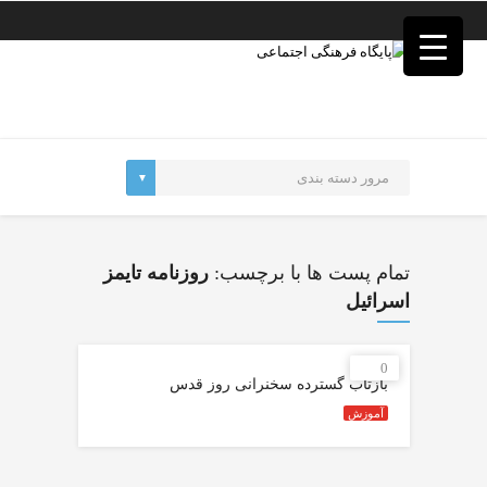
فصد
خون
غرب
تهران
خشکشویی
تصفیه
آب
جرثقیل
برقی
a>
طراحی
سایت
تمام پست ها با برچسب:
روزنامه تایمز
vip
امداد
اسرائیل
باتری
تهران
0
بازتاب گسترده سخنرانی روز قدس
آموزش