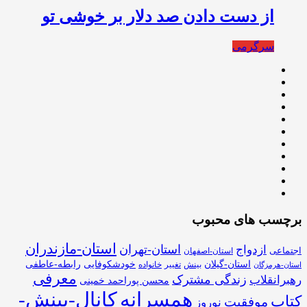
از دست دادن صد دلار بر خوشی تو
سرگرمی
برچسب های محبوب
استان-مازندران
استان-تهران
ازدواج
اجتماعی
استان-اصفهان
استان-گیلان
خودشکوفایی
رابطه-عاطفی
بینش
تغییر
خانواده
استان-هرمزگان
معرفی
زندگی مشترک
رهبرانقلاب
محسن پوراحمد خمینی
همسرانه
کانال-بینش-
کتاب
موفقیت
نوروز