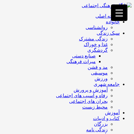
فصد
خون
صفحه اصلی
غرب
خانواده
تهران
روانشناسی
خشکشویی
سبک زندگی
تصفیه
زندگی مشترک
آب
غذا و خوراک
جرثقیل
گردشگری
برقی
a>
صنایع دستی
طراحی
میراث فرهنگی
سایت
مد و فشن
vip
موسیقی
امداد
ورزش
باتری
جامعه شهری
تهران
آموزش و پرورش
رفاه و آسیب های اجتماعی
بحران های اجتماعی
محیط زیست
آموزش
کتاب و ادبیات
بزرگان
زندگی نامه