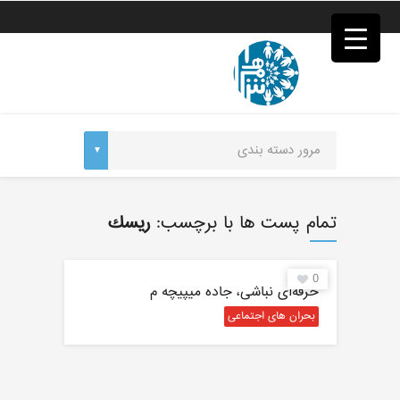
فصد
خون
غرب
تهران
خشکشویی
تصفیه
آب
جرثقیل
برقی
a>
طراحی
سایت
تمام پست ها با برچسب:
ريسك
vip
امداد
باتری
0
تهران
حرفه‌ای نباشی، جاده میپیچه م
بحران های اجتماعی