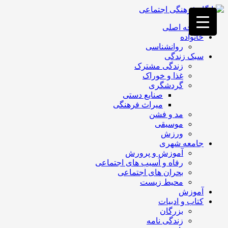
فصد
خون
صفحه اصلی
غرب
خانواده
تهران
روانشناسی
خشکشویی
سبک زندگی
تصفیه
زندگی مشترک
آب
غذا و خوراک
جرثقیل
گردشگری
برقی
a>
صنایع دستی
طراحی
میراث فرهنگی
سایت
مد و فشن
vip
موسیقی
امداد
ورزش
باتری
جامعه شهری
تهران
آموزش و پرورش
رفاه و آسیب های اجتماعی
بحران های اجتماعی
محیط زیست
آموزش
کتاب و ادبیات
بزرگان
زندگی نامه