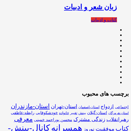
زبان شعر و ادبیات
کتاب و ادبیات
برچسب های محبوب
استان-مازندران
استان-تهران
ازدواج
اجتماعی
استان-اصفهان
استان-گیلان
خودشکوفایی
رابطه-عاطفی
بینش
تغییر
خانواده
استان-هرمزگان
معرفی
زندگی مشترک
رهبرانقلاب
محسن پوراحمد خمینی
همسرانه
کانال-بینش-
کتاب
موفقیت
نوروز