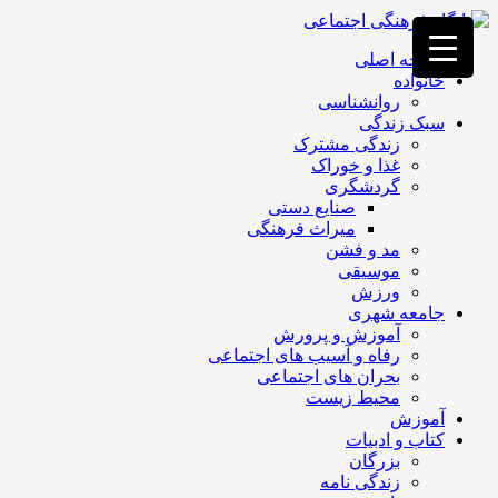
فصد
خون
صفحه اصلی
غرب
خانواده
تهران
روانشناسی
خشکشویی
سبک زندگی
تصفیه
زندگی مشترک
آب
غذا و خوراک
جرثقیل
گردشگری
برقی
a>
صنایع دستی
طراحی
میراث فرهنگی
سایت
مد و فشن
vip
موسیقی
امداد
ورزش
باتری
جامعه شهری
تهران
آموزش و پرورش
رفاه و آسیب های اجتماعی
بحران های اجتماعی
محیط زیست
آموزش
کتاب و ادبیات
بزرگان
زندگی نامه