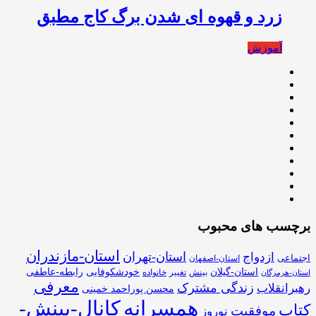
زرد و قهوه ای شدن برگ کاج مطبق
آموزش
برچسب های محبوب
استان-مازندران
استان-تهران
ازدواج
اجتماعی
استان-اصفهان
استان-گیلان
خودشکوفایی
رابطه-عاطفی
بینش
تغییر
خانواده
استان-هرمزگان
معرفی
زندگی مشترک
رهبرانقلاب
محسن پوراحمد خمینی
همسرانه
کانال-بینش-
کتاب
موفقیت
نوروز