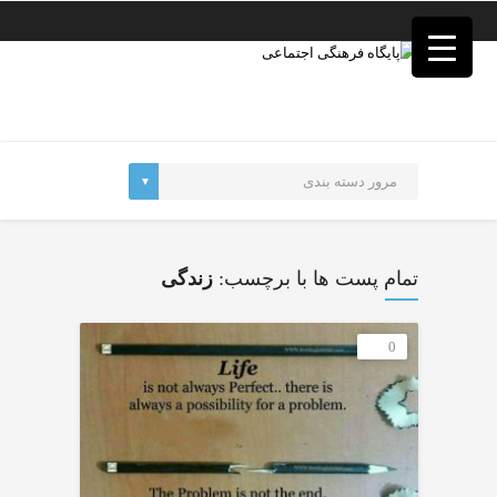
فصد
خون
غرب
تهران
خشکشویی
تصفیه
آب
جرثقیل
برقی
a>
طراحی
سایت
تمام پست ها با برچسب:
زندگی
vip
امداد
باتری
0
تهران