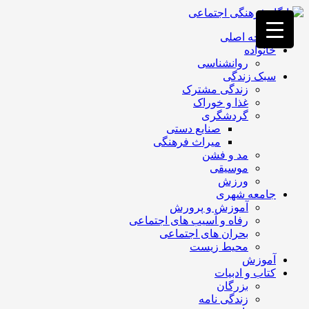
فصد
خون
صفحه اصلی
غرب
خانواده
تهران
روانشناسی
خشکشویی
سبک زندگی
تصفیه
زندگی مشترک
آب
غذا و خوراک
جرثقیل
گردشگری
برقی
a>
صنایع دستی
طراحی
میراث فرهنگی
سایت
مد و فشن
vip
موسیقی
امداد
ورزش
باتری
جامعه شهری
تهران
آموزش و پرورش
رفاه و آسیب های اجتماعی
بحران های اجتماعی
محیط زیست
آموزش
کتاب و ادبیات
بزرگان
زندگی نامه