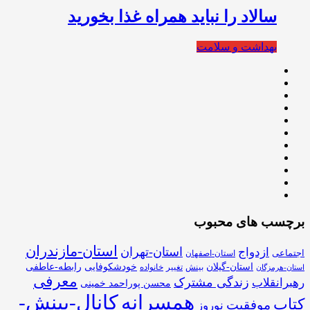
سالاد را نباید همراه غذا بخورید
بهداشت و سلامت
برچسب های محبوب
استان-مازندران
استان-تهران
ازدواج
اجتماعی
استان-اصفهان
استان-گیلان
خودشکوفایی
رابطه-عاطفی
بینش
تغییر
خانواده
استان-هرمزگان
معرفی
زندگی مشترک
رهبرانقلاب
محسن پوراحمد خمینی
همسرانه
کانال-بینش-
کتاب
موفقیت
نوروز