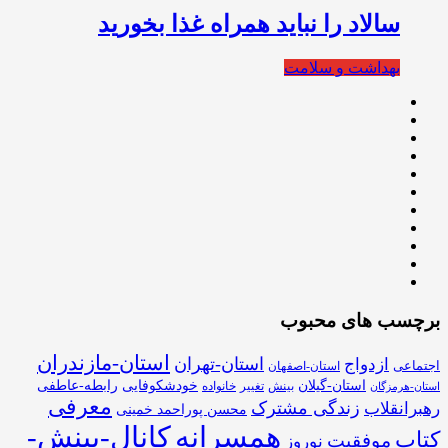
سالاد را نباید همراه غذا بخورید
بهداشت و سلامت
برچسب های محبوب
استان-مازندران
استان-تهران
ازدواج
اجتماعی
استان-اصفهان
استان-گیلان
خودشکوفایی
رابطه-عاطفی
بینش
تغییر
خانواده
استان-هرمزگان
معرفی
زندگی مشترک
رهبرانقلاب
محسن پوراحمد خمینی
همسرانه
کانال-بینش-
کتاب
موفقیت
نوروز