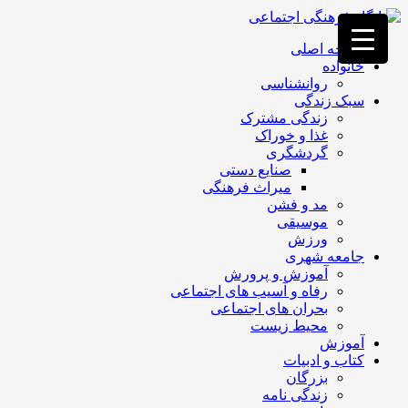
فصد
خون
صفحه اصلی
غرب
خانواده
تهران
روانشناسی
خشکشویی
سبک زندگی
تصفیه
زندگی مشترک
آب
غذا و خوراک
جرثقیل
گردشگری
برقی
a>
صنایع دستی
طراحی
میراث فرهنگی
سایت
مد و فشن
vip
موسیقی
امداد
ورزش
باتری
جامعه شهری
تهران
آموزش و پرورش
رفاه و آسیب های اجتماعی
بحران های اجتماعی
محیط زیست
آموزش
کتاب و ادبیات
بزرگان
زندگی نامه