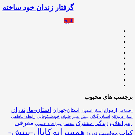
گرفتار زندان خود ساخته
تاریخ
برچسب های محبوب
استان-مازندران
استان-تهران
ازدواج
اجتماعی
استان-اصفهان
استان-گیلان
خودشکوفایی
رابطه-عاطفی
بینش
تغییر
خانواده
استان-هرمزگان
معرفی
زندگی مشترک
رهبرانقلاب
محسن پوراحمد خمینی
همسرانه
کانال-بینش-
کتاب
موفقیت
نوروز