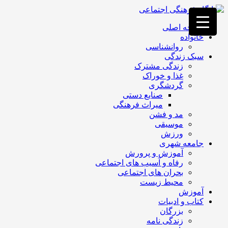
فصد
خون
صفحه اصلی
غرب
خانواده
تهران
روانشناسی
خشکشویی
سبک زندگی
تصفیه
زندگی مشترک
آب
غذا و خوراک
جرثقیل
گردشگری
برقی
a>
صنایع دستی
طراحی
میراث فرهنگی
سایت
مد و فشن
vip
موسیقی
امداد
ورزش
باتری
جامعه شهری
تهران
آموزش و پرورش
رفاه و آسیب های اجتماعی
بحران های اجتماعی
محیط زیست
آموزش
کتاب و ادبیات
بزرگان
زندگی نامه