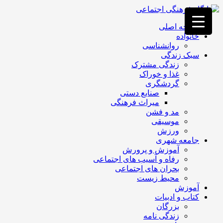
فصد
خون
صفحه اصلی
غرب
خانواده
تهران
روانشناسی
خشکشویی
سبک زندگی
تصفیه
زندگی مشترک
آب
غذا و خوراک
جرثقیل
گردشگری
برقی
a>
صنایع دستی
طراحی
میراث فرهنگی
سایت
مد و فشن
vip
موسیقی
امداد
ورزش
باتری
جامعه شهری
تهران
آموزش و پرورش
رفاه و آسیب های اجتماعی
بحران های اجتماعی
محیط زیست
آموزش
کتاب و ادبیات
بزرگان
زندگی نامه