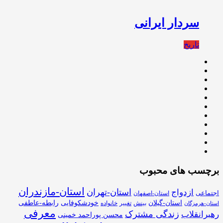
سردار ايرانى
تاریخ
برچسب های محبوب
استان-مازندران
استان-تهران
ازدواج
اجتماعی
استان-اصفهان
استان-گیلان
خودشکوفایی
رابطه-عاطفی
بینش
تغییر
خانواده
استان-هرمزگان
معرفی
زندگی مشترک
رهبرانقلاب
محسن پوراحمد خمینی