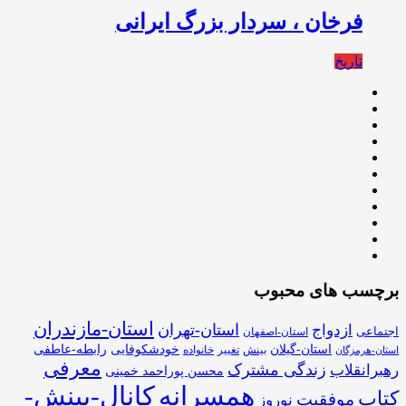
فرخان ، سردار بزرگ ایرانی
تاریخ
برچسب های محبوب
استان-مازندران
استان-تهران
ازدواج
اجتماعی
استان-اصفهان
استان-گیلان
خودشکوفایی
رابطه-عاطفی
بینش
تغییر
خانواده
استان-هرمزگان
معرفی
زندگی مشترک
رهبرانقلاب
محسن پوراحمد خمینی
همسرانه
کانال-بینش-
کتاب
موفقیت
نوروز