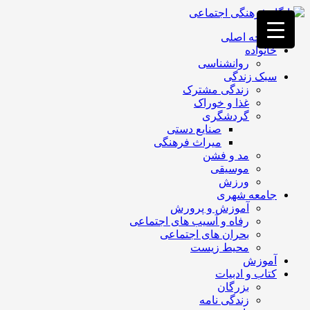
فصد
خون
صفحه اصلی
غرب
خانواده
تهران
روانشناسی
خشکشویی
سبک زندگی
تصفیه
زندگی مشترک
آب
غذا و خوراک
جرثقیل
گردشگری
برقی
a>
صنایع دستی
طراحی
میراث فرهنگی
سایت
مد و فشن
vip
موسیقی
امداد
ورزش
باتری
جامعه شهری
تهران
آموزش و پرورش
رفاه و آسیب های اجتماعی
بحران های اجتماعی
محیط زیست
آموزش
کتاب و ادبیات
بزرگان
زندگی نامه