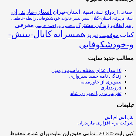
استان-مازندران
استان-تهران
ازدواج
اجتماعی
استان-اصفهان
استان-گیلان
خودشکوفایی
رابطه-عاطفی
بینش
تغییر
خانواده
استان-هرمزگان
معرفی
زندگی مشترک
رهبرانقلاب
محسن پوراحمد خمینی
همسرانه
کانال-بینش-
کتاب
موفقیت
نوروز
و-خودشکوفایی
مطالب جدید سایت
10 مدل غذای مختلف با سیب زمینی
زندگی نامه حمید سبزواری
تصویری از خاورمیانه
فرزندداری
تخریب بدن با نخوردن شام
تبلیغات
پنل اس ام اس
شرکت نرم افزاری مازندران
کپی رایت © 2018 - تمامی حقوق این سایت برای شماها محفوظ