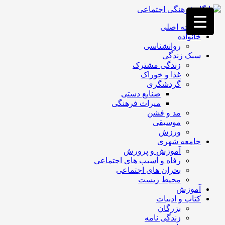
فصد
خون
صفحه اصلی
غرب
خانواده
تهران
روانشناسی
خشکشویی
سبک زندگی
تصفیه
زندگی مشترک
آب
غذا و خوراک
جرثقیل
گردشگری
برقی
a>
صنایع دستی
طراحی
میراث فرهنگی
سایت
مد و فشن
vip
موسیقی
امداد
ورزش
باتری
جامعه شهری
تهران
آموزش و پرورش
رفاه و آسیب های اجتماعی
بحران های اجتماعی
محیط زیست
آموزش
کتاب و ادبیات
بزرگان
زندگی نامه