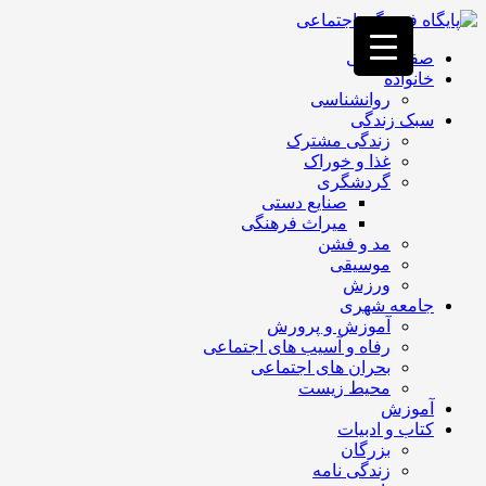
فصد
خون
صفحه اصلی
غرب
خانواده
تهران
روانشناسی
خشکشویی
سبک زندگی
تصفیه
زندگی مشترک
آب
غذا و خوراک
جرثقیل
گردشگری
برقی
a>
صنایع دستی
طراحی
میراث فرهنگی
سایت
مد و فشن
vip
موسیقی
امداد
ورزش
باتری
جامعه شهری
تهران
آموزش و پرورش
رفاه و آسیب های اجتماعی
بحران های اجتماعی
محیط زیست
آموزش
کتاب و ادبیات
بزرگان
زندگی نامه