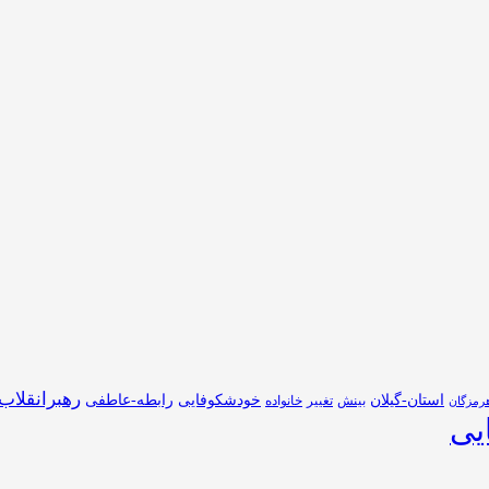
رهبرانقلاب
استان-گیلان
خودشکوفایی
رابطه-عاطفی
بینش
تغییر
خانواده
رمزگان
یی