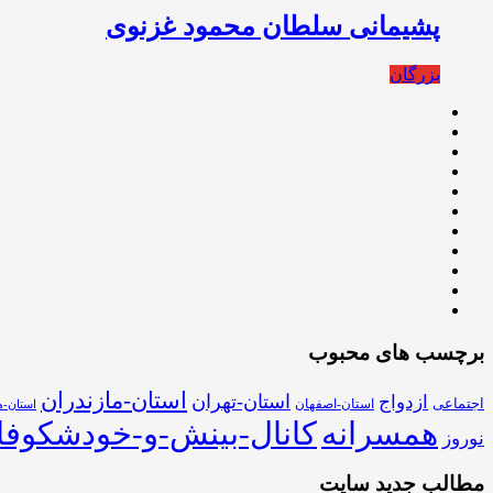
پشیمانی سلطان محمود غزنوى
بزرگان
برچسب های محبوب
استان-مازندران
استان-تهران
ازدواج
اجتماعی
استان-اصفهان
استان-ه
همسرانه
کانال-بینش-و-خودشکوفا
نوروز
مطالب جدید سایت