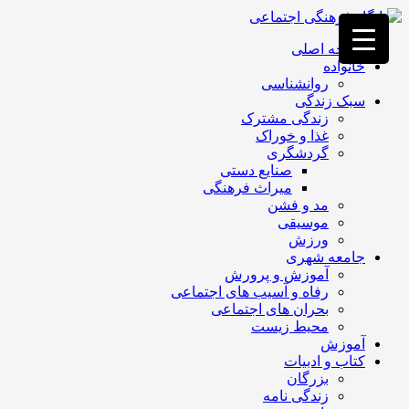
فصد
خون
صفحه اصلی
غرب
خانواده
تهران
روانشناسی
خشکشویی
سبک زندگی
تصفیه
زندگی مشترک
آب
غذا و خوراک
جرثقیل
گردشگری
برقی
a>
صنایع دستی
طراحی
میراث فرهنگی
سایت
مد و فشن
vip
موسیقی
امداد
ورزش
باتری
جامعه شهری
تهران
آموزش و پرورش
رفاه و آسیب های اجتماعی
بحران های اجتماعی
محیط زیست
آموزش
کتاب و ادبیات
بزرگان
زندگی نامه