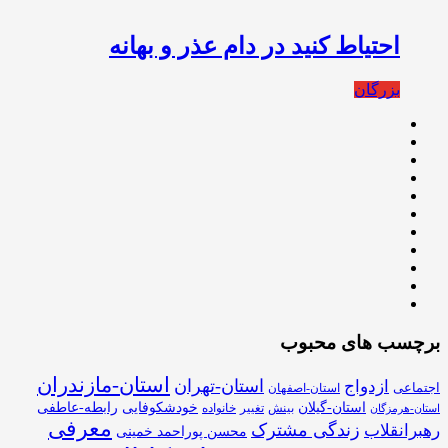
احتیاط كنید در دام عذر و بهانه
بزرگان
برچسب های محبوب
استان-مازندران
استان-تهران
ازدواج
اجتماعی
استان-اصفهان
استان-گیلان
خودشکوفایی
رابطه-عاطفی
بینش
تغییر
خانواده
استان-هرمزگان
معرفی
زندگی مشترک
رهبرانقلاب
محسن پوراحمد خمینی