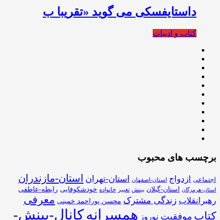
داستایفسکی می گوید «تقریبا ب
کتاب و ادبیات
برچسب های محبوب
استان-مازندران
استان-تهران
ازدواج
اجتماعی
استان-اصفهان
استان-گیلان
خودشکوفایی
رابطه-عاطفی
بینش
تغییر
خانواده
استان-هرمزگان
معرفی
زندگی مشترک
رهبرانقلاب
محسن پوراحمد خمینی
همسرانه
کانال-بینش-
کتاب
موفقیت
نوروز