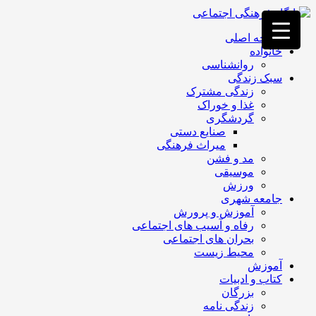
فصد
خون
صفحه اصلی
غرب
خانواده
تهران
روانشناسی
خشکشویی
سبک زندگی
تصفیه
زندگی مشترک
آب
غذا و خوراک
جرثقیل
گردشگری
برقی
a>
صنایع دستی
طراحی
میراث فرهنگی
سایت
مد و فشن
vip
موسیقی
امداد
ورزش
باتری
جامعه شهری
تهران
آموزش و پرورش
رفاه و آسیب های اجتماعی
بحران های اجتماعی
محیط زیست
آموزش
کتاب و ادبیات
بزرگان
زندگی نامه