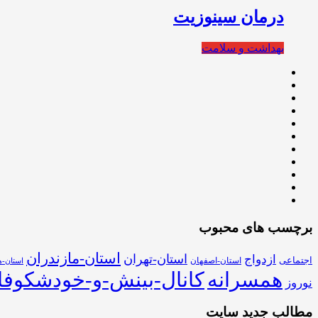
درمان سينوزيت
بهداشت و سلامت
برچسب های محبوب
استان-مازندران
استان-تهران
ازدواج
اجتماعی
استان-اصفهان
استان-ه
همسرانه
کانال-بینش-و-خودشکوفا
نوروز
مطالب جدید سایت