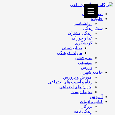
فصد
خون
صفحه اصلی
غرب
خانواده
تهران
روانشناسی
خشکشویی
سبک زندگی
تصفیه
زندگی مشترک
آب
غذا و خوراک
جرثقیل
گردشگری
برقی
a>
صنایع دستی
طراحی
میراث فرهنگی
سایت
مد و فشن
vip
موسیقی
امداد
ورزش
باتری
جامعه شهری
تهران
آموزش و پرورش
رفاه و آسیب های اجتماعی
بحران های اجتماعی
محیط زیست
آموزش
کتاب و ادبیات
بزرگان
زندگی نامه