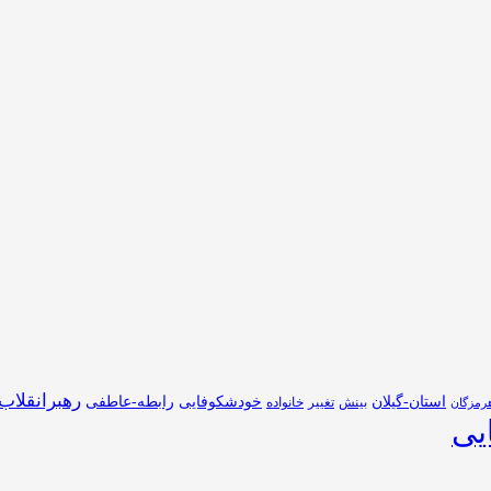
رهبرانقلاب
استان-گیلان
خودشکوفایی
رابطه-عاطفی
بینش
تغییر
خانواده
رمزگان
یی