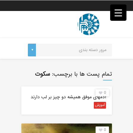
فصد
خون
غرب
تهران
خشکشویی
تصفیه
آب
جرثقیل
برقی
a>
طراحی
سایت
تمام پست ها با برچسب:
سکوت
vip
امداد
باتری
0
تهران
آدمهای موفق همیشه دو چیز بر لب دارند
آموزش
0