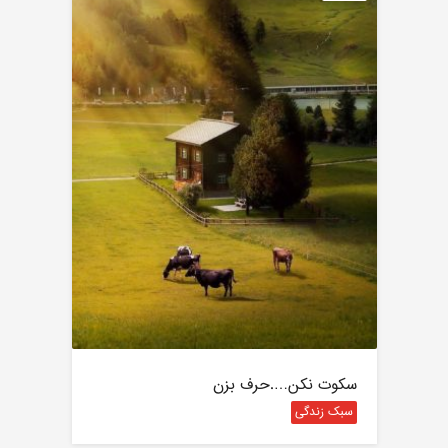
سکوت نکن….حرف بزن
سبک زندگی