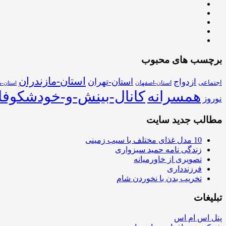
برچسب های محبوب
استان-مازندران
استان-تهران
ازدواج
اجتماعی
استان-اصفهان
استان-ه
همسرانه
کانال-بینش-و-خودشکوفا
نوروز
مطالب جدید سایت
10 مدل غذای مختلف با سیب زمینی
زندگی نامه حمید سبزواری
تصویری از خاورمیانه
فرزندداری
تخریب بدن با نخوردن شام
تبلیغات
پنل اس ام اس