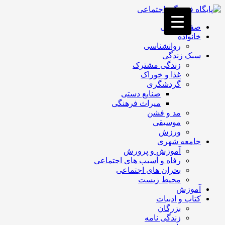
فصد
خون
صفحه اصلی
غرب
خانواده
تهران
روانشناسی
خشکشویی
سبک زندگی
تصفیه
زندگی مشترک
آب
غذا و خوراک
جرثقیل
گردشگری
برقی
a>
صنایع دستی
طراحی
میراث فرهنگی
سایت
مد و فشن
vip
موسیقی
امداد
ورزش
باتری
جامعه شهری
تهران
آموزش و پرورش
رفاه و آسیب های اجتماعی
بحران های اجتماعی
محیط زیست
آموزش
کتاب و ادبیات
بزرگان
زندگی نامه