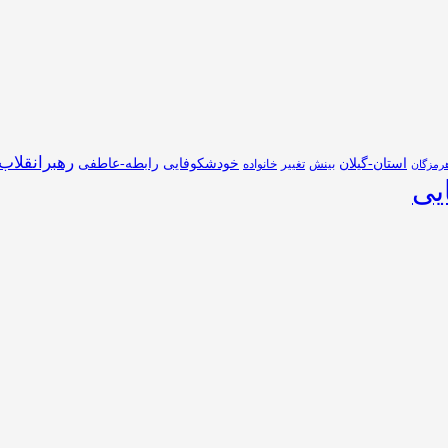
رهبرانقلاب
استان-گیلان
خودشکوفایی
رابطه-عاطفی
بینش
تغییر
خانواده
رمزگان
یی