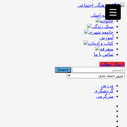
فصد
خون
صفحه اصلی
غرب
خانواده
تهران
خشکشویی
سبک زندگی
تصفیه
جامعه شهری
آب
آموزش
جرثقیل
کتاب و ادبیات
برقی
a>
متفرقه
طراحی
تماس با ما
سایت
vip
ارسال مطلب
امداد
باتری
تهران
ورزش
گردشگری
سرگرمی