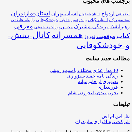
برچسب های محبوب
استان-مازندران
استان-تهران
ازدواج
اجتماعی
استان-اصفهان
استان-گیلان
خودشکوفایی
رابطه-عاطفی
بینش
تغییر
خانواده
استان-هرمزگان
معرفی
زندگی مشترک
رهبرانقلاب
محسن پوراحمد خمینی
همسرانه
کانال-بینش-
کتاب
موفقیت
نوروز
و-خودشکوفایی
مطالب جدید سایت
10 مدل غذای مختلف با سیب زمینی
زندگی نامه حمید سبزواری
تصویری از خاورمیانه
فرزندداری
تخریب بدن با نخوردن شام
تبلیغات
پنل اس ام اس
شرکت نرم افزاری مازندران
کپی رایت © 2018 - تمامی حقوق این سایت برای شماها محفوظ