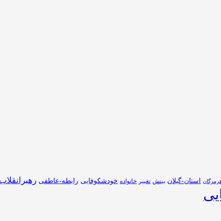
رهبرانقلاب
استان-گیلان
خودشکوفایی
رابطه-عاطفی
بینش
تغییر
خانواده
رمزگان
یی