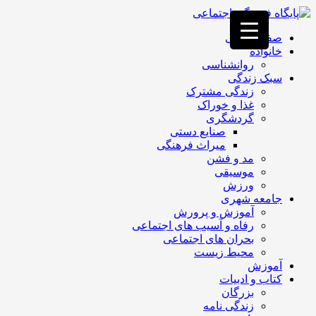
فصد
خون
صفحه اصلی
غرب
خانواده
تهران
روانشناسی
خشکشویی
سبک زندگی
تصفیه
زندگی مشترک
آب
غذا و خوراک
جرثقیل
گردشگری
برقی
a>
صنایع دستی
طراحی
میراث فرهنگی
سایت
مد و فشن
vip
موسیقی
امداد
ورزش
باتری
جامعه شهری
تهران
آموزش و پرورش
رفاه و آسیب های اجتماعی
بحران های اجتماعی
محیط زیست
آموزش
کتاب و ادبیات
بزرگان
زندگی نامه