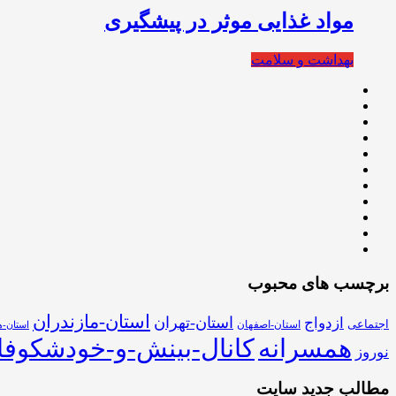
️مواد غذایی موثر در پیشگیری
بهداشت و سلامت
برچسب های محبوب
استان-مازندران
استان-تهران
ازدواج
اجتماعی
استان-اصفهان
استان-ه
همسرانه
کانال-بینش-و-خودشکوفا
نوروز
مطالب جدید سایت