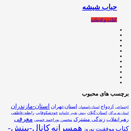
حباب شیشه
کتاب و ادبیات
برچسب های محبوب
استان-مازندران
استان-تهران
ازدواج
اجتماعی
استان-اصفهان
استان-گیلان
خودشکوفایی
رابطه-عاطفی
بینش
تغییر
خانواده
استان-هرمزگان
معرفی
زندگی مشترک
رهبرانقلاب
محسن پوراحمد خمینی
همسرانه
کانال-بینش-
کتاب
موفقیت
نوروز