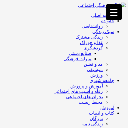
فصد
خون
صفحه اصلی
غرب
خانواده
تهران
روانشناسی
خشکشویی
سبک زندگی
تصفیه
زندگی مشترک
آب
غذا و خوراک
جرثقیل
گردشگری
برقی
a>
صنایع دستی
طراحی
میراث فرهنگی
سایت
مد و فشن
vip
موسیقی
امداد
ورزش
باتری
جامعه شهری
تهران
آموزش و پرورش
رفاه و آسیب های اجتماعی
بحران های اجتماعی
محیط زیست
آموزش
کتاب و ادبیات
بزرگان
زندگی نامه