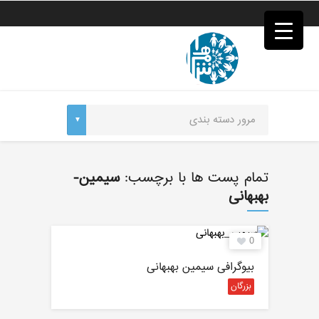
فصد
خون
غرب
تهران
خشکشویی
تصفیه
آب
جرثقیل
برقی
a>
طراحی
سایت
تمام پست ها با برچسب:
سیمین-
vip
بهبهانی
امداد
باتری
تهران
0
بیوگرافی سیمین بهبهانی
بزرگان