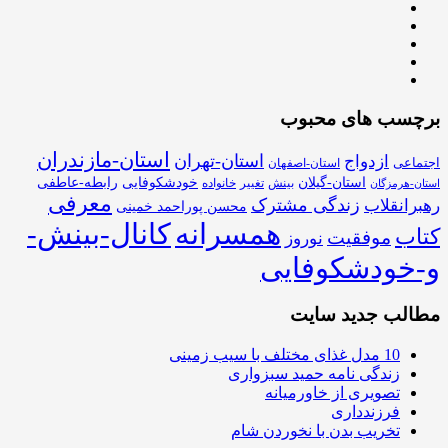
برچسب های محبوب
استان-مازندران
استان-تهران
ازدواج
اجتماعی
استان-اصفهان
استان-گیلان
خودشکوفایی
رابطه-عاطفی
بینش
تغییر
خانواده
استان-هرمزگان
معرفی
زندگی مشترک
رهبرانقلاب
محسن پوراحمد خمینی
همسرانه
کانال-بینش-
کتاب
موفقیت
نوروز
و-خودشکوفایی
مطالب جدید سایت
10 مدل غذای مختلف با سیب زمینی
زندگی نامه حمید سبزواری
تصویری از خاورمیانه
فرزندداری
تخریب بدن با نخوردن شام