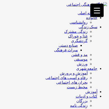
فصد
خون
صفحه اصلی
غرب
خانواده
تهران
روانشناسی
خشکشویی
سبک زندگی
تصفیه
زندگی مشترک
آب
غذا و خوراک
جرثقیل
گردشگری
برقی
a>
صنایع دستی
طراحی
میراث فرهنگی
سایت
مد و فشن
vip
موسیقی
امداد
ورزش
باتری
جامعه شهری
تهران
آموزش و پرورش
رفاه و آسیب های اجتماعی
بحران های اجتماعی
محیط زیست
آموزش
کتاب و ادبیات
بزرگان
زندگی نامه