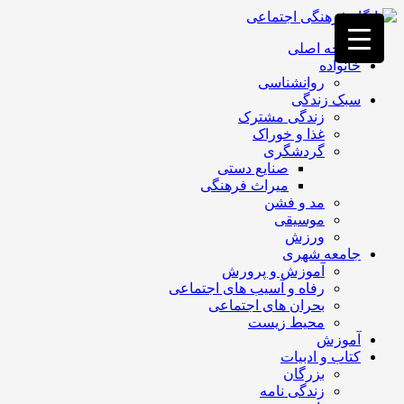
فصد
خون
صفحه اصلی
غرب
خانواده
تهران
روانشناسی
خشکشویی
سبک زندگی
تصفیه
زندگی مشترک
آب
غذا و خوراک
جرثقیل
گردشگری
برقی
a>
صنایع دستی
طراحی
میراث فرهنگی
سایت
مد و فشن
vip
موسیقی
امداد
ورزش
باتری
جامعه شهری
تهران
آموزش و پرورش
رفاه و آسیب های اجتماعی
بحران های اجتماعی
محیط زیست
آموزش
کتاب و ادبیات
بزرگان
زندگی نامه