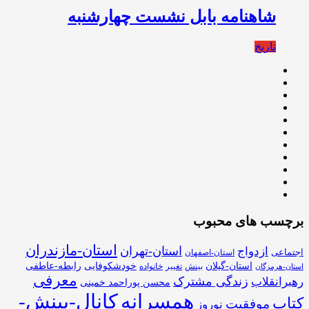
شاهنامه بابل نشست چهارشنبه
تاریخ
برچسب های محبوب
استان-مازندران
استان-تهران
ازدواج
اجتماعی
استان-اصفهان
استان-گیلان
خودشکوفایی
رابطه-عاطفی
بینش
تغییر
خانواده
استان-هرمزگان
معرفی
زندگی مشترک
رهبرانقلاب
محسن پوراحمد خمینی
همسرانه
کانال-بینش-
کتاب
موفقیت
نوروز