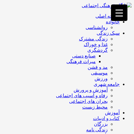
فصد
خون
صفحه اصلی
غرب
خانواده
تهران
روانشناسی
خشکشویی
سبک زندگی
تصفیه
زندگی مشترک
آب
غذا و خوراک
جرثقیل
گردشگری
برقی
a>
صنایع دستی
طراحی
میراث فرهنگی
سایت
مد و فشن
vip
موسیقی
امداد
ورزش
باتری
جامعه شهری
تهران
آموزش و پرورش
رفاه و آسیب های اجتماعی
بحران های اجتماعی
محیط زیست
آموزش
کتاب و ادبیات
بزرگان
زندگی نامه