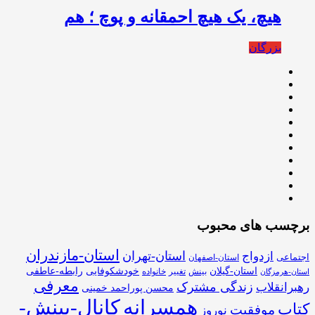
هیچ، یک هیچ احمقانه و پوچ ؛ هم
بزرگان
برچسب های محبوب
استان-مازندران
استان-تهران
ازدواج
اجتماعی
استان-اصفهان
استان-گیلان
خودشکوفایی
رابطه-عاطفی
بینش
تغییر
خانواده
استان-هرمزگان
معرفی
زندگی مشترک
رهبرانقلاب
محسن پوراحمد خمینی
همسرانه
کانال-بینش-
کتاب
موفقیت
نوروز