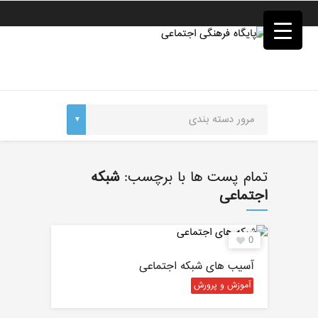
فصد
خون
غرب
تهران
خشکشویی
تصفیه
آب
جرثقیل
برقی
a>
طراحی
سایت
تمام پست ها با برچسب:
شبکه
vip
اجتماعی
امداد
باتری
تهران
0
آسیب های شبکه اجتماعی
آموزش و پرورش