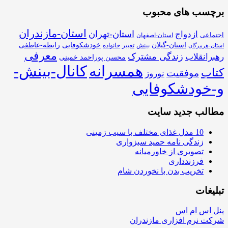
برچسب های محبوب
استان-مازندران
استان-تهران
ازدواج
اجتماعی
استان-اصفهان
استان-گیلان
خودشکوفایی
رابطه-عاطفی
بینش
تغییر
خانواده
استان-هرمزگان
معرفی
زندگی مشترک
رهبرانقلاب
محسن پوراحمد خمینی
همسرانه
کانال-بینش-
کتاب
موفقیت
نوروز
و-خودشکوفایی
مطالب جدید سایت
10 مدل غذای مختلف با سیب زمینی
زندگی نامه حمید سبزواری
تصویری از خاورمیانه
فرزندداری
تخریب بدن با نخوردن شام
تبلیغات
پنل اس ام اس
شرکت نرم افزاری مازندران