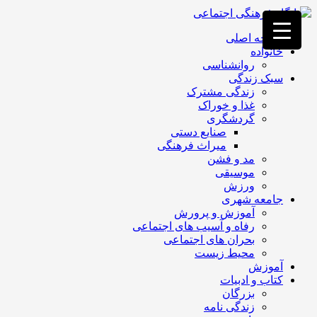
فصد
خون
صفحه اصلی
غرب
خانواده
تهران
روانشناسی
خشکشویی
سبک زندگی
تصفیه
زندگی مشترک
آب
غذا و خوراک
جرثقیل
گردشگری
برقی
a>
صنایع دستی
طراحی
میراث فرهنگی
سایت
مد و فشن
vip
موسیقی
امداد
ورزش
باتری
جامعه شهری
تهران
آموزش و پرورش
رفاه و آسیب های اجتماعی
بحران های اجتماعی
محیط زیست
آموزش
کتاب و ادبیات
بزرگان
زندگی نامه