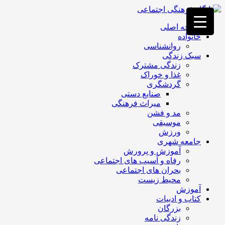
فصد
خون
صفحه اصلی
غرب
خانواده
تهران
روانشناسی
خشکشویی
سبک زندگی
تصفیه
زندگی مشترک
آب
غذا و خوراک
جرثقیل
گردشگری
برقی
a>
صنایع دستی
طراحی
میراث فرهنگی
سایت
مد و فشن
vip
موسیقی
امداد
ورزش
باتری
جامعه شهری
تهران
آموزش و پرورش
رفاه و آسیب های اجتماعی
بحران های اجتماعی
محیط زیست
آموزش
کتاب و ادبیات
بزرگان
زندگی نامه