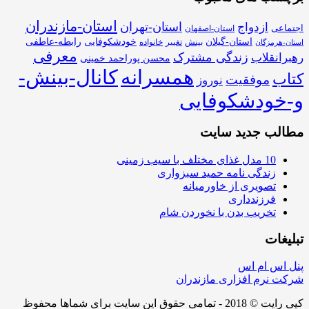
استان-مازندران
استان-تهران
ازدواج
اجتماعی
استان-اصفهان
استان-گیلان
خودشکوفایی
رابطه-عاطفی
بینش
تغییر
خانواده
استان-هرمزگان
معرفی
زندگی مشترک
رهبرانقلاب
محسن پوراحمد خمینی
همسرانه
کانال-بینش-
کتاب
موفقیت
نوروز
و-خودشکوفایی
مطالب جدید سایت
10 مدل غذای مختلف با سیب زمینی
زندگی نامه حمید سبزواری
تصویری از خاورمیانه
فرزندداری
تخریب بدن با نخوردن شام
تبلیغات
پنل اس ام اس
شرکت نرم افزاری مازندران
کپی رایت © 2018 - تمامی حقوق این سایت برای شماها محفوظ