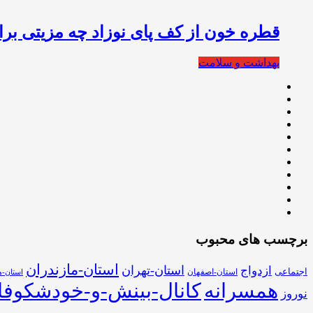
قطره خون از کف پای نوزاد چه مزیتی برای
بهداشت و سلامت
برچسب های محبوب
استان-مازندران
استان-تهران
ازدواج
اجتماعی
استان-اصفهان
استان-ه
همسرانه
کانال-بینش-و-خودشکوفا
نوروز