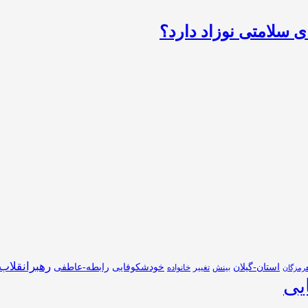
 سلامتی نوزاد دارد؟
رهبرانقلاب
استان-گیلان
خودشکوفایی
رابطه-عاطفی
بینش
تغییر
خانواده
رمزگان
یی