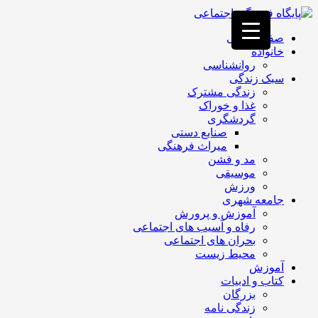
فصد
خون
صفحه اصلی
غرب
خانواده
تهران
روانشناسی
خشکشویی
سبک زندگی
تصفیه
زندگی مشترک
آب
غذا و خوراک
جرثقیل
گردشگری
برقی
a>
صنایع دستی
طراحی
میراث فرهنگی
سایت
مد و فشن
vip
موسیقی
امداد
ورزش
باتری
جامعه شهری
تهران
آموزش و پرورش
رفاه و آسیب های اجتماعی
بحران های اجتماعی
محیط زیست
آموزش
کتاب و ادبیات
بزرگان
زندگی نامه