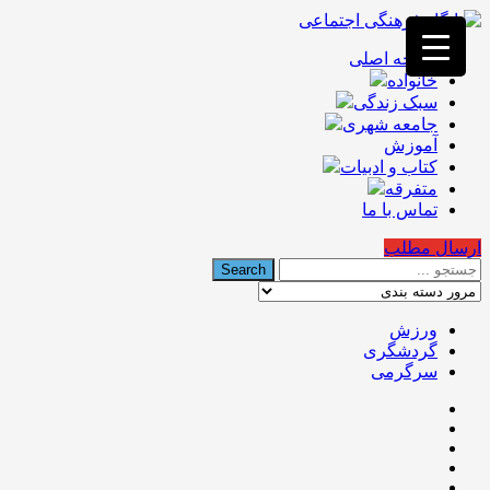
فصد
خون
صفحه اصلی
غرب
خانواده
تهران
خشکشویی
سبک زندگی
تصفیه
جامعه شهری
آب
آموزش
جرثقیل
کتاب و ادبیات
برقی
a>
متفرقه
طراحی
تماس با ما
سایت
vip
ارسال مطلب
امداد
باتری
تهران
ورزش
گردشگری
سرگرمی