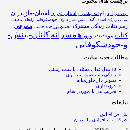
برچسب های محبوب
استان-مازندران
استان-تهران
ازدواج
اجتماعی
استان-اصفهان
استان-گیلان
خودشکوفایی
رابطه-عاطفی
بینش
تغییر
خانواده
استان-هرمزگان
معرفی
زندگی مشترک
رهبرانقلاب
محسن پوراحمد خمینی
همسرانه
کانال-بینش-
کتاب
موفقیت
نوروز
و-خودشکوفایی
مطالب جدید سایت
10 مدل غذای مختلف با سیب زمینی
زندگی نامه حمید سبزواری
تصویری از خاورمیانه
فرزندداری
تخریب بدن با نخوردن شام
تبلیغات
پنل اس ام اس
شرکت نرم افزاری مازندران
کپی رایت © 2018 - تمامی حقوق این سایت برای شماها محفوظ