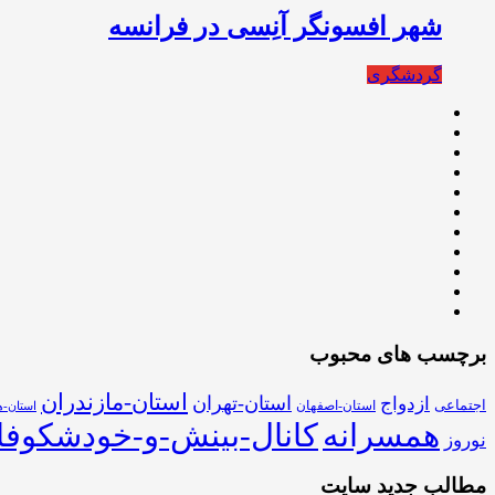
شهر افسونگر آنِسی در فرانسه
گردشگری
برچسب های محبوب
استان-مازندران
استان-تهران
ازدواج
اجتماعی
استان-اصفهان
استان-ه
همسرانه
کانال-بینش-و-خودشکوفا
نوروز
مطالب جدید سایت