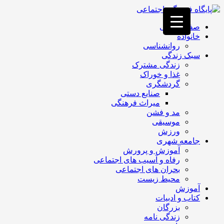
فصد
خون
صفحه اصلی
غرب
خانواده
تهران
روانشناسی
خشکشویی
سبک زندگی
تصفیه
زندگی مشترک
آب
غذا و خوراک
جرثقیل
گردشگری
برقی
a>
صنایع دستی
طراحی
میراث فرهنگی
سایت
مد و فشن
vip
موسیقی
امداد
ورزش
باتری
جامعه شهری
تهران
آموزش و پرورش
رفاه و آسیب های اجتماعی
بحران های اجتماعی
محیط زیست
آموزش
کتاب و ادبیات
بزرگان
زندگی نامه