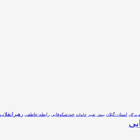
رهبرانقلاب
استان-گیلان
خودشکوفایی
رابطه-عاطفی
بینش
تغییر
خانواده
رمزگان
یی