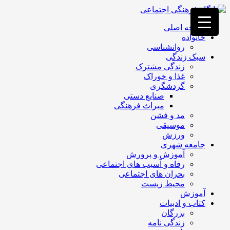
فصد
خون
صفحه اصلی
غرب
خانواده
تهران
روانشناسی
خشکشویی
سبک زندگی
تصفیه
زندگی مشترک
آب
غذا و خوراک
جرثقیل
گردشگری
برقی
a>
صنایع دستی
طراحی
میراث فرهنگی
سایت
مد و فشن
vip
موسیقی
امداد
ورزش
باتری
جامعه شهری
تهران
آموزش و پرورش
رفاه و آسیب های اجتماعی
بحران های اجتماعی
محیط زیست
آموزش
کتاب و ادبیات
بزرگان
زندگی نامه