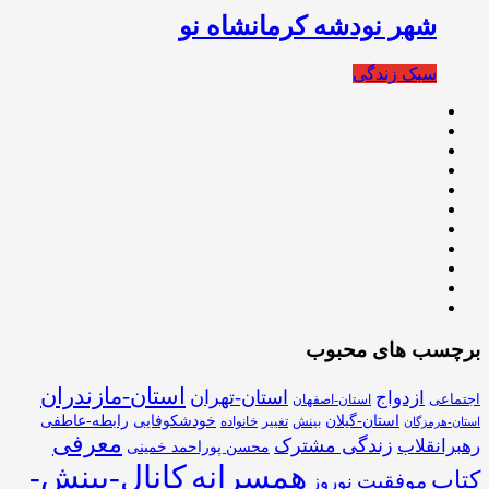
شهر نودشه کرمانشاه نو
سبک زندگی
برچسب های محبوب
استان-مازندران
استان-تهران
ازدواج
اجتماعی
استان-اصفهان
استان-گیلان
خودشکوفایی
رابطه-عاطفی
بینش
تغییر
خانواده
استان-هرمزگان
معرفی
زندگی مشترک
رهبرانقلاب
محسن پوراحمد خمینی
همسرانه
کانال-بینش-
کتاب
موفقیت
نوروز