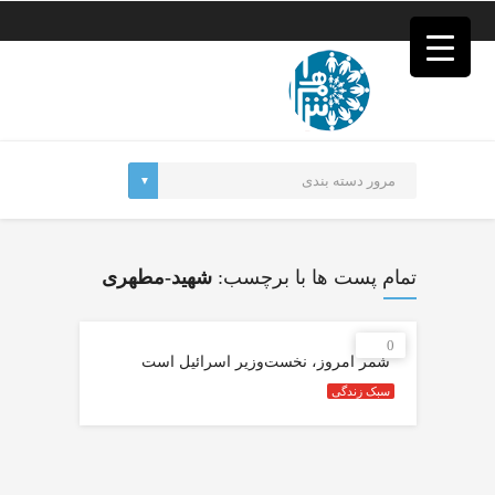
فصد
خون
غرب
تهران
خشکشویی
تصفیه
آب
جرثقیل
برقی
a>
طراحی
سایت
تمام پست ها با برچسب:
شهید-مطهری
vip
امداد
باتری
0
تهران
شمر امروز، نخست‌وزیر اسرائیل است
سبک زندگی