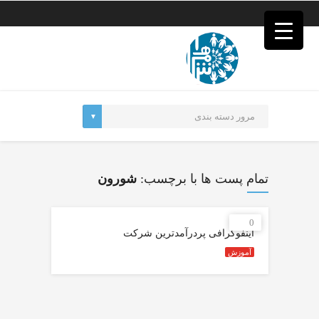
فصد
خون
غرب
تهران
خشکشویی
تصفیه
آب
جرثقیل
برقی
a>
طراحی
سایت
تمام پست ها با برچسب:
شورون
vip
امداد
باتری
0
تهران
اینفوگرافی پردرآمدترین شرکت‌
آموزش