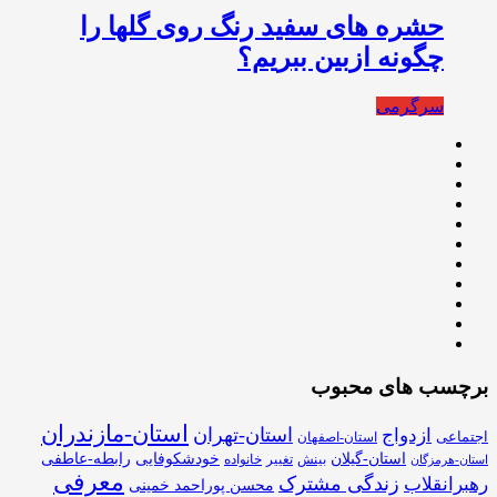
حشره های سفید رنگ روی گلها را
چگونه ازبین ببریم؟
سرگرمی
برچسب های محبوب
استان-مازندران
استان-تهران
ازدواج
اجتماعی
استان-اصفهان
استان-گیلان
خودشکوفایی
رابطه-عاطفی
بینش
تغییر
خانواده
استان-هرمزگان
معرفی
زندگی مشترک
رهبرانقلاب
محسن پوراحمد خمینی