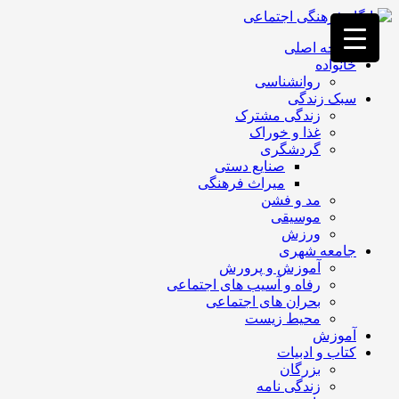
فصد
خون
صفحه اصلی
غرب
خانواده
تهران
روانشناسی
خشکشویی
سبک زندگی
تصفیه
زندگی مشترک
آب
غذا و خوراک
جرثقیل
گردشگری
برقی
a>
صنایع دستی
طراحی
میراث فرهنگی
سایت
مد و فشن
vip
موسیقی
امداد
ورزش
باتری
جامعه شهری
تهران
آموزش و پرورش
رفاه و آسیب های اجتماعی
بحران های اجتماعی
محیط زیست
آموزش
کتاب و ادبیات
بزرگان
زندگی نامه