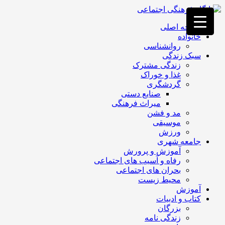
فصد
خون
صفحه اصلی
غرب
خانواده
تهران
روانشناسی
خشکشویی
سبک زندگی
تصفیه
زندگی مشترک
آب
غذا و خوراک
جرثقیل
گردشگری
برقی
a>
صنایع دستی
طراحی
میراث فرهنگی
سایت
مد و فشن
vip
موسیقی
امداد
ورزش
باتری
جامعه شهری
تهران
آموزش و پرورش
رفاه و آسیب های اجتماعی
بحران های اجتماعی
محیط زیست
آموزش
کتاب و ادبیات
بزرگان
زندگی نامه