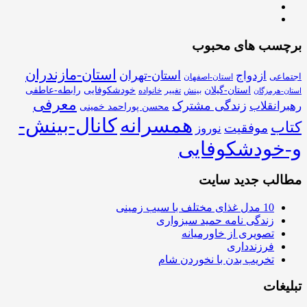
برچسب های محبوب
استان-مازندران
استان-تهران
ازدواج
اجتماعی
استان-اصفهان
استان-گیلان
خودشکوفایی
رابطه-عاطفی
بینش
تغییر
خانواده
استان-هرمزگان
معرفی
زندگی مشترک
رهبرانقلاب
محسن پوراحمد خمینی
همسرانه
کانال-بینش-
کتاب
موفقیت
نوروز
و-خودشکوفایی
مطالب جدید سایت
10 مدل غذای مختلف با سیب زمینی
زندگی نامه حمید سبزواری
تصویری از خاورمیانه
فرزندداری
تخریب بدن با نخوردن شام
تبلیغات