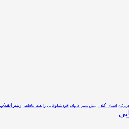
رهبرانقلاب
استان-گیلان
خودشکوفایی
رابطه-عاطفی
بینش
تغییر
خانواده
رمزگان
یی