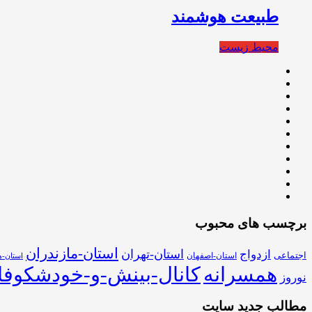
طبیعت هوشمند
محیط زیست
برچسب های محبوب
استان-مازندران
استان-تهران
ازدواج
اجتماعی
استان-اصفهان
استان-ه
همسرانه
کانال-بینش-و-خودشکوفا
نوروز
مطالب جدید سایت