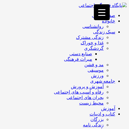
فصد
خون
صفحه اصلی
غرب
خانواده
تهران
روانشناسی
خشکشویی
سبک زندگی
تصفیه
زندگی مشترک
آب
غذا و خوراک
جرثقیل
گردشگری
برقی
a>
صنایع دستی
طراحی
میراث فرهنگی
سایت
مد و فشن
vip
موسیقی
امداد
ورزش
باتری
جامعه شهری
تهران
آموزش و پرورش
رفاه و آسیب های اجتماعی
بحران های اجتماعی
محیط زیست
آموزش
کتاب و ادبیات
بزرگان
زندگی نامه