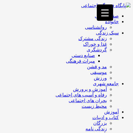
فصد
خون
صفحه اصلی
غرب
خانواده
تهران
روانشناسی
خشکشویی
سبک زندگی
تصفیه
زندگی مشترک
آب
غذا و خوراک
جرثقیل
گردشگری
برقی
a>
صنایع دستی
طراحی
میراث فرهنگی
سایت
مد و فشن
vip
موسیقی
امداد
ورزش
باتری
جامعه شهری
تهران
آموزش و پرورش
رفاه و آسیب های اجتماعی
بحران های اجتماعی
محیط زیست
آموزش
کتاب و ادبیات
بزرگان
زندگی نامه