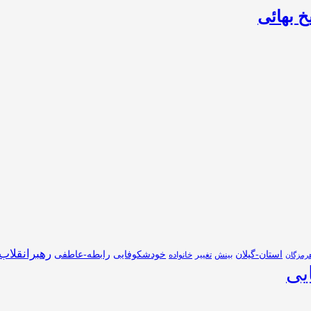
خ بهائی
رهبرانقلاب
استان-گیلان
خودشکوفایی
رابطه-عاطفی
بینش
تغییر
خانواده
رمزگان
یی