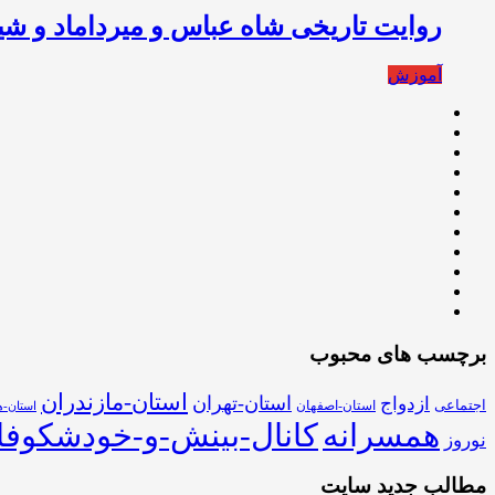
روایت تاریخی شاه عباس و میرداماد و شی
آموزش
برچسب های محبوب
استان-مازندران
استان-تهران
ازدواج
اجتماعی
استان-اصفهان
استان-ه
همسرانه
کانال-بینش-و-خودشکوفا
نوروز
مطالب جدید سایت