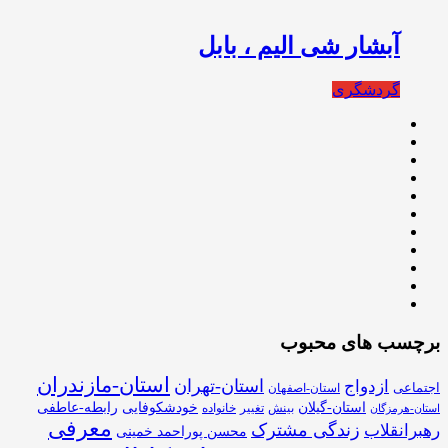
آبشار شی الیم ، بابل
گردشگری
برچسب های محبوب
استان-مازندران
استان-تهران
ازدواج
اجتماعی
استان-اصفهان
استان-گیلان
خودشکوفایی
رابطه-عاطفی
بینش
تغییر
خانواده
استان-هرمزگان
معرفی
زندگی مشترک
رهبرانقلاب
محسن پوراحمد خمینی