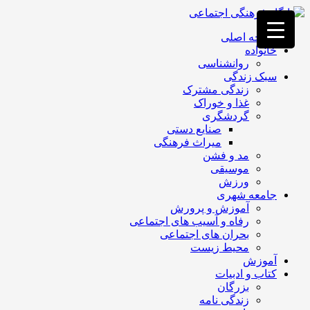
فصد
خون
صفحه اصلی
غرب
خانواده
تهران
روانشناسی
خشکشویی
سبک زندگی
تصفیه
زندگی مشترک
آب
غذا و خوراک
جرثقیل
گردشگری
برقی
a>
صنایع دستی
طراحی
میراث فرهنگی
سایت
مد و فشن
vip
موسیقی
امداد
ورزش
باتری
جامعه شهری
تهران
آموزش و پرورش
رفاه و آسیب های اجتماعی
بحران های اجتماعی
محیط زیست
آموزش
کتاب و ادبیات
بزرگان
زندگی نامه