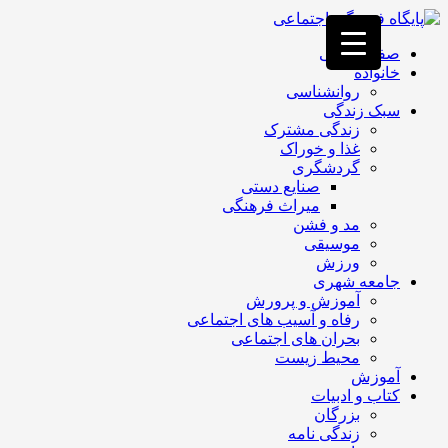
فصد
خون
صفحه اصلی
غرب
خانواده
تهران
روانشناسی
خشکشویی
سبک زندگی
تصفیه
زندگی مشترک
آب
غذا و خوراک
جرثقیل
گردشگری
برقی
a>
صنایع دستی
طراحی
میراث فرهنگی
سایت
مد و فشن
vip
موسیقی
امداد
ورزش
باتری
جامعه شهری
تهران
آموزش و پرورش
رفاه و آسیب های اجتماعی
بحران های اجتماعی
محیط زیست
آموزش
کتاب و ادبیات
بزرگان
زندگی نامه