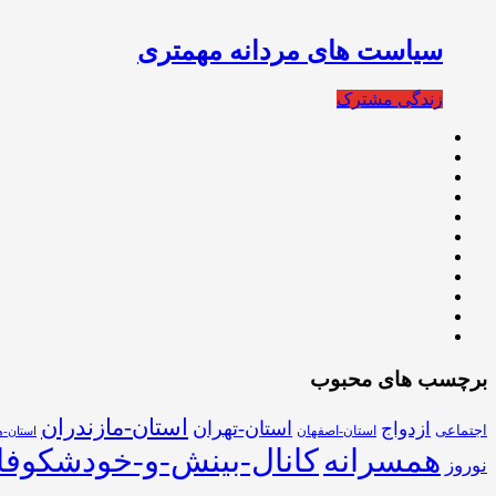
سیاست های مردانه مهمتری
زندگی مشترک
برچسب های محبوب
استان-مازندران
استان-تهران
ازدواج
اجتماعی
استان-اصفهان
استان-ه
همسرانه
کانال-بینش-و-خودشکوفا
نوروز