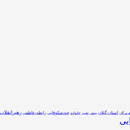
رهبرانقلاب
استان-گیلان
خودشکوفایی
رابطه-عاطفی
بینش
تغییر
خانواده
رمزگان
یی