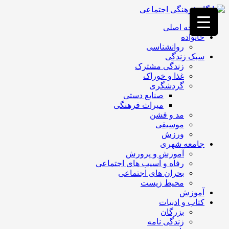
فصد
خون
صفحه اصلی
غرب
خانواده
تهران
روانشناسی
خشکشویی
سبک زندگی
تصفیه
زندگی مشترک
آب
غذا و خوراک
جرثقیل
گردشگری
برقی
a>
صنایع دستی
طراحی
میراث فرهنگی
سایت
مد و فشن
vip
موسیقی
امداد
ورزش
باتری
جامعه شهری
تهران
آموزش و پرورش
رفاه و آسیب های اجتماعی
بحران های اجتماعی
محیط زیست
آموزش
کتاب و ادبیات
بزرگان
زندگی نامه