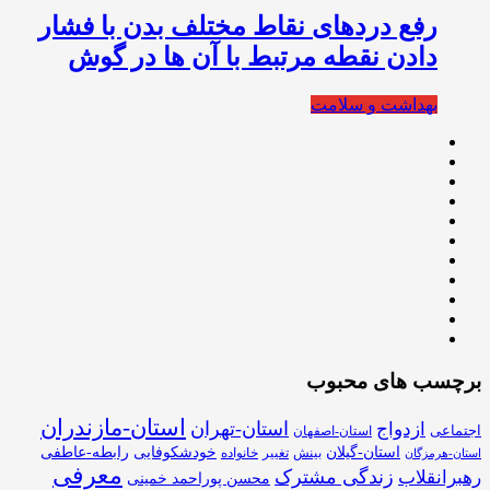
رفع دردهای نقاط مختلف بدن با فشار
دادن نقطه مرتبط با آن ها در گوش
بهداشت و سلامت
برچسب های محبوب
استان-مازندران
استان-تهران
ازدواج
اجتماعی
استان-اصفهان
استان-گیلان
خودشکوفایی
رابطه-عاطفی
بینش
تغییر
خانواده
استان-هرمزگان
معرفی
زندگی مشترک
رهبرانقلاب
محسن پوراحمد خمینی