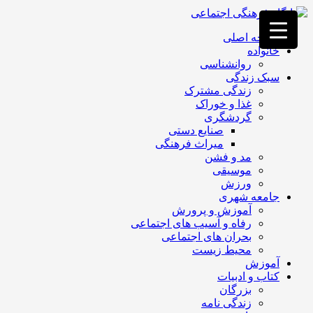
فصد
خون
صفحه اصلی
غرب
خانواده
تهران
روانشناسی
خشکشویی
سبک زندگی
تصفیه
زندگی مشترک
آب
غذا و خوراک
جرثقیل
گردشگری
برقی
a>
صنایع دستی
طراحی
میراث فرهنگی
سایت
مد و فشن
vip
موسیقی
امداد
ورزش
باتری
جامعه شهری
تهران
آموزش و پرورش
رفاه و آسیب های اجتماعی
بحران های اجتماعی
محیط زیست
آموزش
کتاب و ادبیات
بزرگان
زندگی نامه