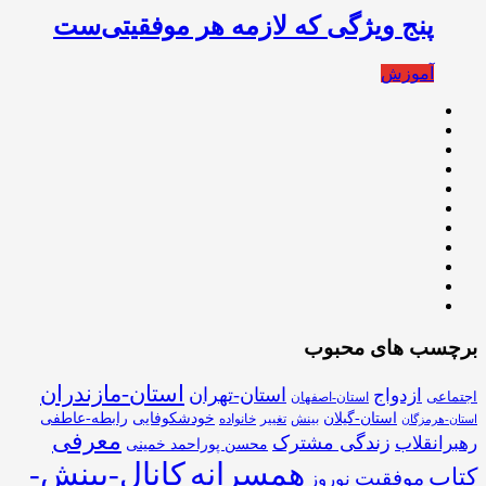
پنج ويژگی كه لازمه هر موفقيتی‌ست
آموزش
برچسب های محبوب
استان-مازندران
استان-تهران
ازدواج
اجتماعی
استان-اصفهان
استان-گیلان
خودشکوفایی
رابطه-عاطفی
بینش
تغییر
خانواده
استان-هرمزگان
معرفی
زندگی مشترک
رهبرانقلاب
محسن پوراحمد خمینی
همسرانه
کانال-بینش-
کتاب
موفقیت
نوروز