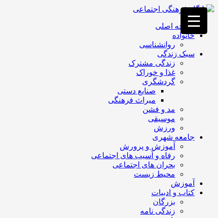
فصد
خون
صفحه اصلی
غرب
خانواده
تهران
روانشناسی
خشکشویی
سبک زندگی
تصفیه
زندگی مشترک
آب
غذا و خوراک
جرثقیل
گردشگری
برقی
a>
صنایع دستی
طراحی
میراث فرهنگی
سایت
مد و فشن
vip
موسیقی
امداد
ورزش
باتری
جامعه شهری
تهران
آموزش و پرورش
رفاه و آسیب های اجتماعی
بحران های اجتماعی
محیط زیست
آموزش
کتاب و ادبیات
بزرگان
زندگی نامه