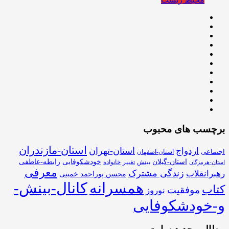
برچسب های محبوب
استان-مازندران
استان-تهران
ازدواج
اجتماعی
استان-اصفهان
استان-گیلان
خودشکوفایی
رابطه-عاطفی
بینش
تغییر
خانواده
استان-هرمزگان
معرفی
زندگی مشترک
رهبرانقلاب
محسن پوراحمد خمینی
همسرانه
کانال-بینش-
کتاب
موفقیت
نوروز
و-خودشکوفایی