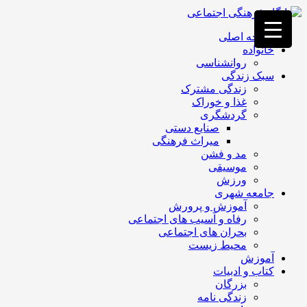
فصد
خون
صفحه اصلی
غرب
خانواده
تهران
روانشناسی
خشکشویی
سبک زندگی
تصفیه
زندگی مشترک
آب
غذا و خوراک
جرثقیل
گردشگری
برقی
a>
صنایع دستی
طراحی
میراث فرهنگی
سایت
مد و فشن
vip
موسیقی
امداد
ورزش
باتری
جامعه شهری
تهران
آموزش و پرورش
رفاه و آسیب های اجتماعی
بحران های اجتماعی
محیط زیست
آموزش
کتاب و ادبیات
بزرگان
زندگی نامه