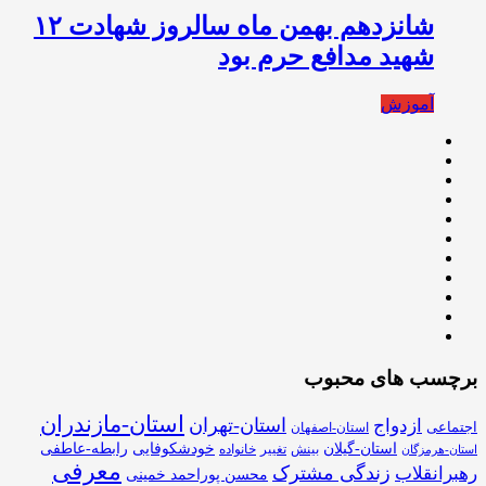
شانزدهم بهمن ماه سالروز شهادت ۱۲
شهید مدافع حرم بود
آموزش
برچسب های محبوب
استان-مازندران
استان-تهران
ازدواج
اجتماعی
استان-اصفهان
استان-گیلان
خودشکوفایی
رابطه-عاطفی
بینش
تغییر
خانواده
استان-هرمزگان
معرفی
زندگی مشترک
رهبرانقلاب
محسن پوراحمد خمینی