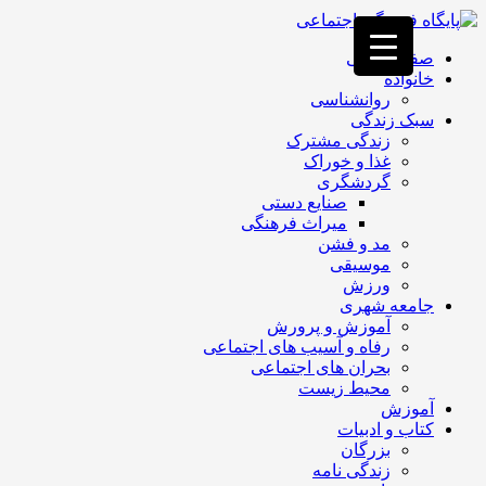
فصد
خون
صفحه اصلی
غرب
خانواده
تهران
روانشناسی
خشکشویی
سبک زندگی
تصفیه
زندگی مشترک
آب
غذا و خوراک
جرثقیل
گردشگری
برقی
a>
صنایع دستی
طراحی
میراث فرهنگی
سایت
مد و فشن
vip
موسیقی
امداد
ورزش
باتری
جامعه شهری
تهران
آموزش و پرورش
رفاه و آسیب های اجتماعی
بحران های اجتماعی
محیط زیست
آموزش
کتاب و ادبیات
بزرگان
زندگی نامه