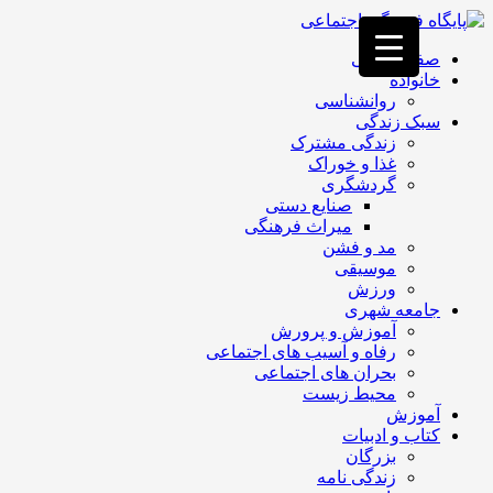
فصد
خون
صفحه اصلی
غرب
خانواده
تهران
روانشناسی
خشکشویی
سبک زندگی
تصفیه
زندگی مشترک
آب
غذا و خوراک
جرثقیل
گردشگری
برقی
a>
صنایع دستی
طراحی
میراث فرهنگی
سایت
مد و فشن
vip
موسیقی
امداد
ورزش
باتری
جامعه شهری
تهران
آموزش و پرورش
رفاه و آسیب های اجتماعی
بحران های اجتماعی
محیط زیست
آموزش
کتاب و ادبیات
بزرگان
زندگی نامه