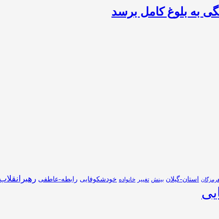
رهبرانقلاب
استان-گیلان
خودشکوفایی
رابطه-عاطفی
بینش
تغییر
خانواده
رمزگان
یی