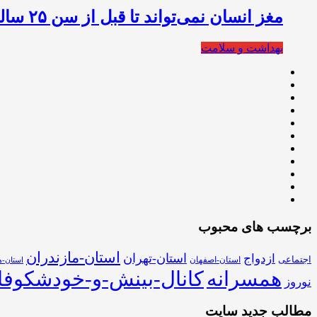
مغز انسان نمی‌تواند تا قبل از سن ۲۵ سالگی به بلوغ کامل برسد
بهداشت و سلامت
برچسب های محبوب
استان-مازندران
استان-تهران
ازدواج
اجتماعی
استان-اصفهان
استان-ه
همسرانه
کانال-بینش-و-خودشکوفا
نوروز
مطالب جدید سایت