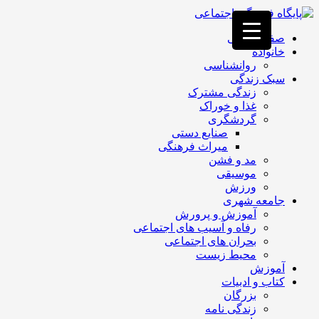
فصد
خون
صفحه اصلی
غرب
خانواده
تهران
روانشناسی
خشکشویی
سبک زندگی
تصفیه
زندگی مشترک
آب
غذا و خوراک
جرثقیل
گردشگری
برقی
a>
صنایع دستی
طراحی
میراث فرهنگی
سایت
مد و فشن
vip
موسیقی
امداد
ورزش
باتری
جامعه شهری
تهران
آموزش و پرورش
رفاه و آسیب های اجتماعی
بحران های اجتماعی
محیط زیست
آموزش
کتاب و ادبیات
بزرگان
زندگی نامه