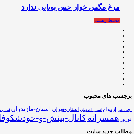
مرغ مگس خوار حس بویایی ندارد
محیط زیست
برچسب های محبوب
استان-مازندران
استان-تهران
ازدواج
اجتماعی
استان-اصفهان
استان-ه
همسرانه
کانال-بینش-و-خودشکوفا
نوروز
مطالب جدید سایت