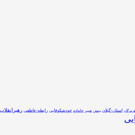
رهبرانقلاب
استان-گیلان
خودشکوفایی
رابطه-عاطفی
بینش
تغییر
خانواده
رمزگان
یی